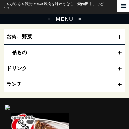
こんぴらさん観光で本格焼肉を味わうなら「焼肉田中」でど
うぞ
MENU
お肉、野菜
一品もの
ドリンク
ランチ